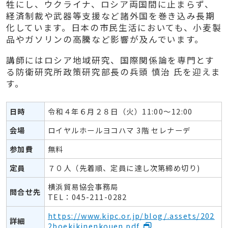
牲にし、ウクライナ、ロシア両国間に止まらず、
経済制裁や武器等支援など諸外国を巻き込み長期
化しています。日本の市民生活においても、小麦製
品やガソリンの高騰など影響が及んでいます。
講師にはロシア地域研究、国際関係論を専門とす
る防衛研究所政策研究部長の兵頭 慎治 氏を迎えま
す。
日時
令和４年６月２８日（火）11:00～12:00
会場
ロイヤルホールヨコハマ 3階 セレナーデ
参加費
無料
定員
７０人（先着順、定員に達し次第締め切り)
横浜貿易協会事務局
問合せ先
TEL：045-211-0282
https://www.kipc.or.jp/blog/.assets/202
詳細
2boekikinenkouen.pdf