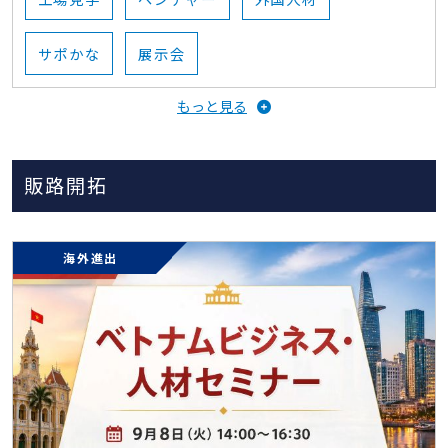
サポかな
展示会
もっと見る
テクニカルショウヨコハマ
KIP会
会員組織
商談会
創業
起業
スタートアップ
販路開拓
海外
販路開拓
商談会
海外進出
海外進出
貿易
神奈川県
外国人留学生
採用
合同会社説明会
新人研修
海外展開
ビッグマック指数
セミナー
米国
IDEC
海外販路開拓
脱炭素