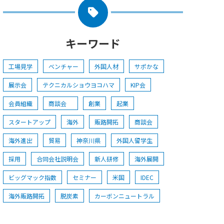
キーワード
工場見学
ベンチャー
外国人材
サポかな
展示会
テクニカルショウヨコハマ
KIP会
会員組織
商談会
創業
起業
スタートアップ
海外
販路開拓
商談会
海外進出
貿易
神奈川県
外国人留学生
採用
合同会社説明会
新人研修
海外展開
ビッグマック指数
セミナー
米国
IDEC
海外販路開拓
脱炭素
カーボンニュートラル