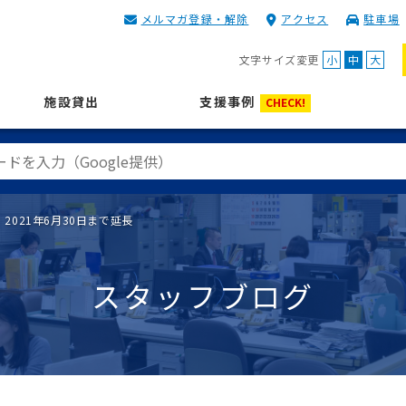
メルマガ登録・解除
アクセス
駐車場
KIP | 公益財団法人 神奈川
文字サイズ変更
小
中
大
施設貸出
支援事例
CHECK!
021年6月30日まで延長
スタッフブログ