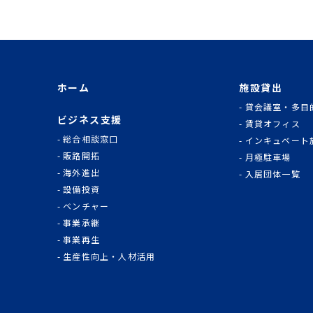
ホーム
施設貸出
貸会議室・多目
ビジネス支援
賃貸オフィス
総合相談窓口
インキュベート
販路開拓
月極駐車場
海外進出
入居団体一覧
設備投資
ベンチャー
事業承継
事業再生
生産性向上・人材活用