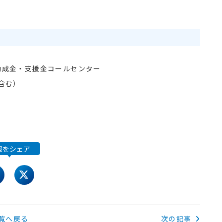
助成金・支援金コールセンター
日含む）
報をシェア
acebook
twitter
覧へ戻る
次の記事