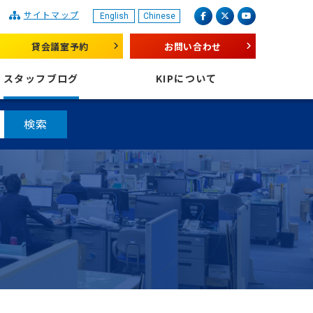
サイトマップ
English
Chinese
産業振興センター
facebook
X（旧 twitter）
youtube
貸会議室予約
お問い合わせ
スタッフブログ
KIPについて
検索