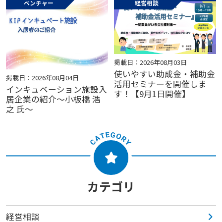
ベンチャー
経営相談
掲載日：2026年08月03日
使いやすい助成金・補助金
掲載日：2026年08月04日
活用セミナーを開催しま
インキュベーション施設入
す！【9月1日開催】
居企業の紹介～小板橋 浩
之 氏～
カテゴリ
経営相談