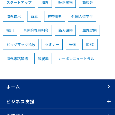
スタートアップ
海外
販路開拓
商談会
海外進出
貿易
神奈川県
外国人留学生
採用
合同会社説明会
新人研修
海外展開
ビッグマック指数
セミナー
米国
IDEC
海外販路開拓
脱炭素
カーボンニュートラル
ホーム
ビジネス支援