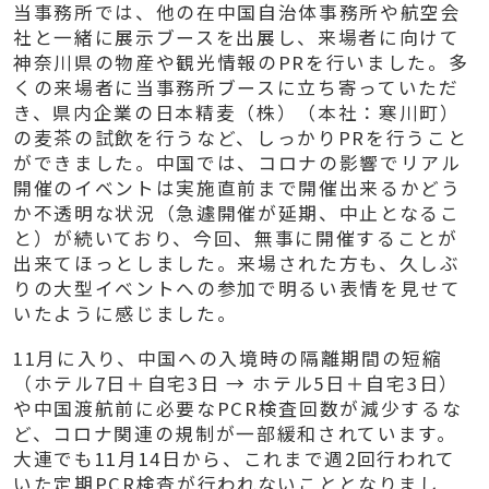
当事務所では、他の在中国自治体事務所や航空会
社と一緒に展示ブースを出展し、来場者に向けて
神奈川県の物産や観光情報の
PR
を行いました。多
くの来場者に当事務所ブースに立ち寄っていただ
き、県内企業の日本精麦（株）（本社：寒川町）
の麦茶の試飲を行うなど、しっかり
PR
を行うこと
ができました。中国では、コロナの影響でリアル
開催のイベントは実施直前まで開催出来るかどう
か不透明な状況（急遽開催が延期、中止となるこ
と）が続いており、今回、無事に開催することが
出来てほっとしました。来場された方も、久しぶ
りの大型イベントへの参加で明るい表情を見せて
いたように感じました。
11
月に入り、中国への入境時の隔離期間の短縮
（ホテル
7
日＋自宅
3
日 → ホテル
5
日＋自宅
3
日）
や中国渡航前に必要な
PCR
検査回数が減少するな
ど、コロナ関連の規制が一部緩和されています。
大連でも
11
月
14
日から、これまで週
2
回行われて
いた定期
PCR
検査が行われないこととなりまし