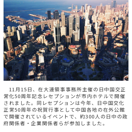
11
月
15
日、在大連領事事務所主催の日中国交正
常化
50
周年記念レセプションが市内ホテルで開催
されました。同レセプションは今年、日中国交化
正常
50
周年の祝賀行事として中国各地の在外公館
で開催されているイベントで、約
300
人の日中の政
府関係者・企業関係者らが参加しました。