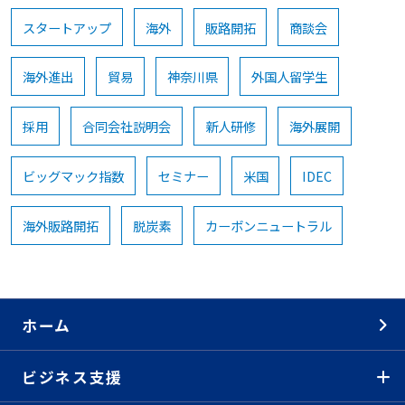
スタートアップ
海外
販路開拓
商談会
海外進出
貿易
神奈川県
外国人留学生
採用
合同会社説明会
新人研修
海外展開
ビッグマック指数
セミナー
米国
IDEC
海外販路開拓
脱炭素
カーボンニュートラル
ホーム
ビジネス支援