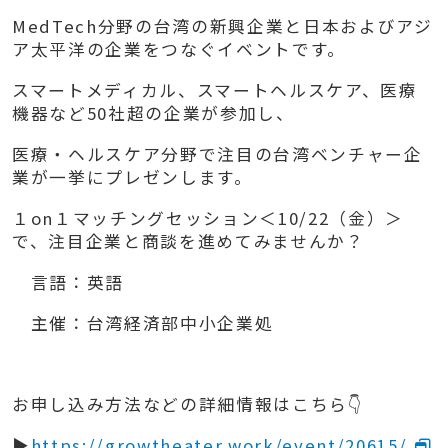
MedTech
分野の台湾の新興企業と日本およびアジ
ア太平洋の企業をつなぐイベントです。
スマートメディカル、スマートヘルスケア、医療
機器など
50
社超の企業が参加し、
医療・ヘルスケア分野で注目の台湾ベンチャー企
業が一挙にプレゼンします。
１
on
１マッチングセッション＜
10/22（金）
＞
で、注目企業と商談を進めてみませんか？
言語：英語
主催：台湾経済部中小企業処
お申し込み方法などの詳細情報はこちら👇
▶
https://growtheater.work/event/20615/