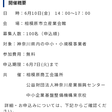
開催概要
日
時：
6
月
10
日
(
金
)
14
：
00
～
17
：
00
会
場：相模原市立産業会館
募集人数：
100
名（申込順
)
対象：神奈川県内の中小・小規模事業者
参加費用：無料
申込期限：
6
月
7
日
(
火
)
まで
共 催：相模原商工会議所
公益財団法人神奈川産業振興センター
中小企業基盤整備機構東京校
詳細・お申込みについては、下記からご確認くだ
さい。