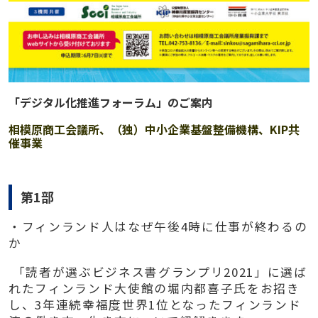
「デジタル化推進フォーラム」のご案内
相模原商工会議所、（独）中小企業基盤整備機構、KIP共
催事業
第1部
・フィンランド人はなぜ午後
4
時に仕事が終わるの
か
「読者が選ぶビジネス書グランプリ
2021
」に選ば
れたフィンランド大使館の堀内都喜子氏をお招き
し、
3
年連続幸福度世界
1
位となったフィンランド