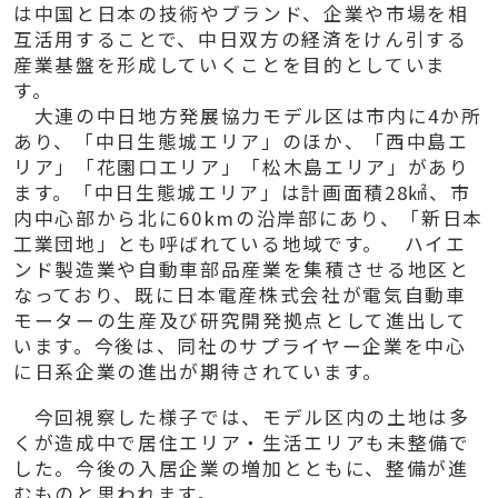
は中国と日本の技術やブランド、企業や市場を相
互活用することで、中日双方の経済をけん引する
産業基盤を形成していくことを目的としていま
す。
大連の中日地方発展協力モデル区は市内に4か所
あり、「中日生態城エリア」のほか、「西中島エ
リア」「花園口エリア」「松木島エリア」があり
ます。「中日生態城エリア」は計画面積28㎢、市
内中心部から北に60kmの沿岸部にあり、「新日本
工業団地」とも呼ばれている地域です。 ハイエ
ンド製造業や自動車部品産業を集積させる地区と
なっており、既に日本電産株式会社が電気自動車
モーターの生産及び研究開発拠点として進出して
います。今後は、同社のサプライヤー企業を中心
に日系企業の進出が期待されています。
今回視察した様子では、モデル区内の土地は多
くが造成中で居住エリア・生活エリアも未整備で
した。今後の入居企業の増加とともに、整備が進
むものと思われます。