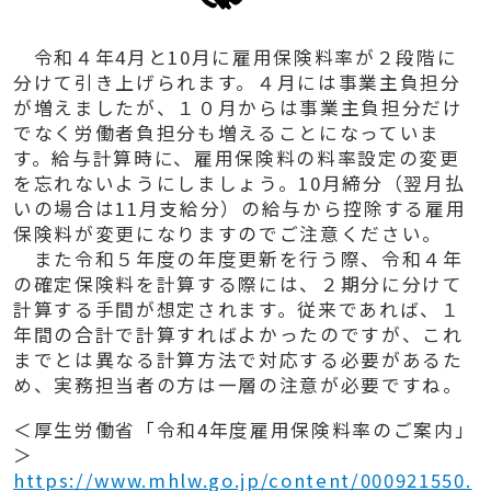
令和４年
4
月と
10
月に雇用保険料率が２段階に
分けて引き上げられます。４月には事業主負担分
が増えましたが、１０月からは事業主負担分だけ
でなく労働者負担分も増えることになっていま
す。給与計算時に、雇用保険料の料率設定の変更
を忘れないようにしましょう。
10
月締分（翌月払
いの場合は
11
月支給分）の給与から控除する雇用
保険料が変更になりますのでご注意ください。
また令和５年度の年度更新を行う際、令和４年
の確定保険料を計算する際には、２期分に分けて
計算する手間が想定されます。従来であれば、１
年間の合計で計算すればよかったのですが、これ
までとは異なる計算方法で対応する必要があるた
め、実務担当者の方は一層の注意が必要ですね。
＜厚生労働省「令和
4
年度雇用保険料率のご案内」
＞
https://www.mhlw.go.jp/content/000921550.