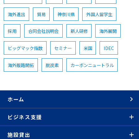
海外進出
貿易
神奈川県
外国人留学生
採用
合同会社説明会
新人研修
海外展開
ビッグマック指数
セミナー
米国
IDEC
海外販路開拓
脱炭素
カーボンニュートラル
ホーム
ビジネス支援
施設貸出