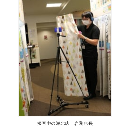
接客中の港北店 岩渕店長