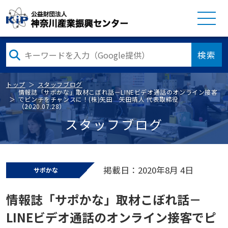
検索
トップ
スタッフブログ
情報誌「サポかな」取材こぼれ話－LINEビデオ通話のオンライン接客
でピンチをチャンスに！(株)矢田 矢田靖人 代表取締役
（2020.07.28）
スタッフブログ
掲載日：2020年8月 4日
サポかな
情報誌「サポかな」取材こぼれ話－
LINEビデオ通話のオンライン接客でピ