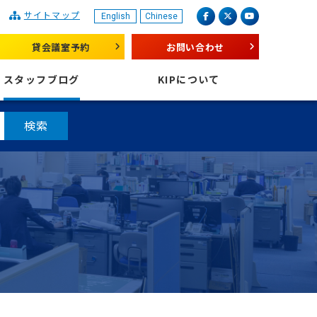
サイトマップ
English
Chinese
産業振興センター
facebook
X（旧 twitter）
youtube
貸会議室予約
お問い合わせ
スタッフブログ
KIPについて
検索