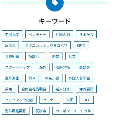
キーワード
工場見学
ベンチャー
外国人材
サポかな
展示会
テクニカルショウヨコハマ
KIP会
会員組織
商談会
創業
起業
スタートアップ
海外
販路開拓
商談会
海外進出
貿易
神奈川県
外国人留学生
採用
合同会社説明会
新人研修
海外展開
ビッグマック指数
セミナー
米国
IDEC
海外販路開拓
脱炭素
カーボンニュートラル