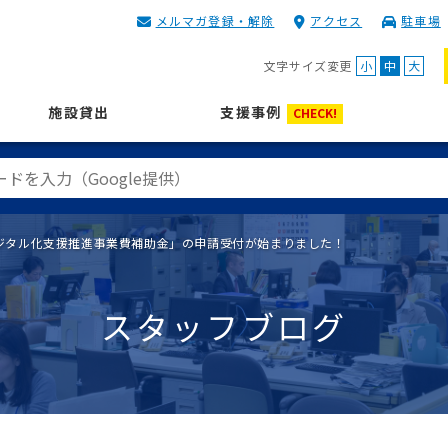
メルマガ登録・解除
アクセス
駐車場
KIP | 公益財団法人 神奈川
文字サイズ変更
小
中
大
施設貸出
支援事例
CHECK!
ジタル化支援推進事業費補助金」の申請受付が始まりました！
スタッフブログ