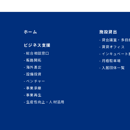
ホーム
施設貸出
貸会議室・多目
ビジネス支援
賃貸オフィス
総合相談窓口
インキュベート
販路開拓
月極駐車場
海外進出
入居団体一覧
設備投資
ベンチャー
事業承継
事業再生
生産性向上・人材活用