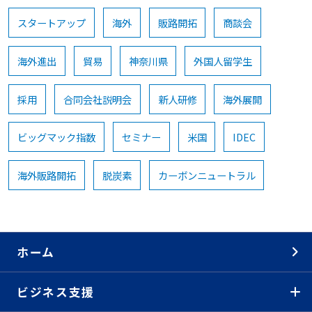
スタートアップ
海外
販路開拓
商談会
海外進出
貿易
神奈川県
外国人留学生
採用
合同会社説明会
新人研修
海外展開
ビッグマック指数
セミナー
米国
IDEC
海外販路開拓
脱炭素
カーボンニュートラル
ホーム
ビジネス支援