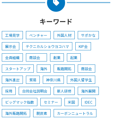
キーワード
工場見学
ベンチャー
外国人材
サポかな
展示会
テクニカルショウヨコハマ
KIP会
会員組織
商談会
創業
起業
スタートアップ
海外
販路開拓
商談会
海外進出
貿易
神奈川県
外国人留学生
採用
合同会社説明会
新人研修
海外展開
ビッグマック指数
セミナー
米国
IDEC
海外販路開拓
脱炭素
カーボンニュートラル