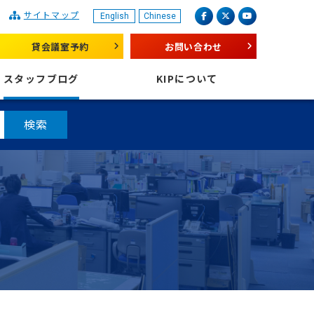
サイトマップ
English
Chinese
産業振興センター
facebook
X（旧 twitter）
youtube
貸会議室予約
お問い合わせ
スタッフブログ
KIPについて
検索