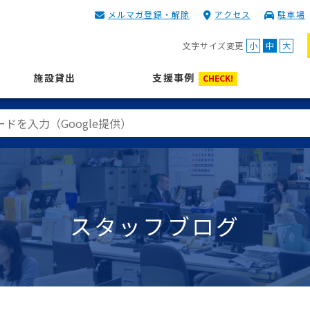
メルマガ登録・解除
アクセス
駐車場
KIP | 公益財団法人 神奈川
文字サイズ変更
小
中
大
施設貸出
支援事例
CHECK!
スタッフブログ