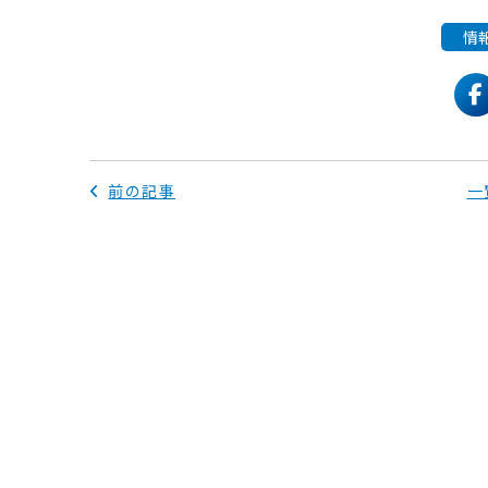
情
f
前の記事
一