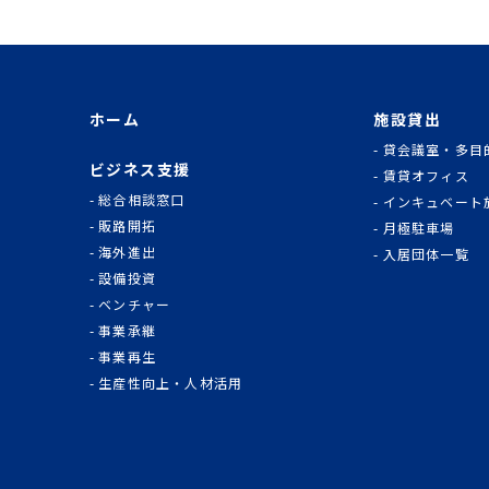
ホーム
施設貸出
貸会議室・多目
ビジネス支援
賃貸オフィス
総合相談窓口
インキュベート
販路開拓
月極駐車場
海外進出
入居団体一覧
設備投資
ベンチャー
事業承継
事業再生
生産性向上・人材活用