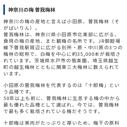
神奈川の梅 曽我梅林
神奈川の梅の産地と言えば小田原、曽我梅林（そ
がばいりん）。
曽我梅林は、神奈川県小田原市北東部に広がる、
食用の梅の産地、また観梅の名所です。JR御殿場
線下曽我駅周辺に広がる別所・原・中川原の3つの
梅林の総称で、白梅を中心に約35,000本が栽培さ
れています。茨城県水戸市の偕楽園、埼玉県越生
町の越生梅林とともに関東三大梅林に数えられて
います。
小田原の曽我梅林を代表するのは「十郎梅」とい
う品種です。
50年以上も前に、曽我梅林に生息する梅の中から
最も優れた品種として選ばれ、今では、曽我梅林
で最も多く栽培されている梅だそうです。
十郎梅は果肉がたっぷりと厚いため、梅干の原料