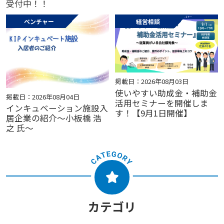
受付中！！
ベンチャー
経営相談
掲載日：2026年08月03日
使いやすい助成金・補助金
掲載日：2026年08月04日
活用セミナーを開催しま
インキュベーション施設入
す！【9月1日開催】
居企業の紹介～小板橋 浩
之 氏～
カテゴリ