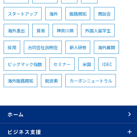
スタートアップ
海外
販路開拓
商談会
海外進出
貿易
神奈川県
外国人留学生
採用
合同会社説明会
新人研修
海外展開
ビッグマック指数
セミナー
米国
IDEC
海外販路開拓
脱炭素
カーボンニュートラル
ホーム
ビジネス支援