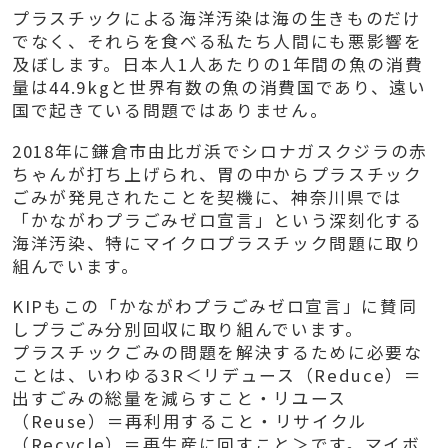
プラスチックによる海洋汚染は海の生きものだけ
でなく、それらを食べる私たち人間にも悪影響を
及ぼします。日本人1人あたりの1年間の魚の消費
量は44.9kgと世界有数の魚の消費国であり、遠い
国で起きている問題ではありません。
2018年に鎌倉市由比ガ浜でシロナガスクジラの赤
ちゃんが打ち上げられ、胃の中からプラスチック
ごみが発見されたことを契機に、神奈川県では
「かながわプラごみゼロ宣言」という深刻化する
海洋汚染、特にマイクロプラスチック問題に取り
組んでいます。
KIPもこの「かながわプラごみゼロ宣言」に賛同
しプラごみ分別回収に取り組んでいます。
プラスチックごみの問題を解決するために必要な
ことは、いわゆる3R＜リデュース（Reduce）＝
出すごみの総量を減らすこと・リユース
（Reuse）＝再利用すること・リサイクル
（Recycle）＝再生産に回すこと＞です。マイボ