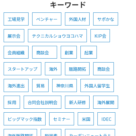
キーワード
工場見学
ベンチャー
外国人材
サポかな
展示会
テクニカルショウヨコハマ
KIP会
会員組織
商談会
創業
起業
スタートアップ
海外
販路開拓
商談会
海外進出
貿易
神奈川県
外国人留学生
採用
合同会社説明会
新人研修
海外展開
ビッグマック指数
セミナー
米国
IDEC
海外販路開拓
脱炭素
カーボンニュートラル