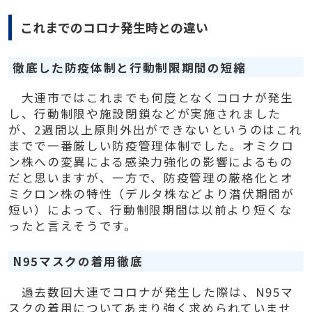
これまでのコロナ発生時との違い
徹底した防疫体制と行動制限期間の短縮
大連市ではこれまでも何度となくコロナが発生
し、行動制限や施設閉鎖などが実施されました
が、
2
週間以上原則外出ができないというのはこれ
までで一番厳しい防疫管理体制でした。オミクロ
ン株への変異による感染力強化の影響によるもの
だと思いますが、一方で、防疫管理の厳格化とオ
ミクロン株の特性（デルタ株などより潜伏期間が
短い）によって、行動制限期間は以前より短くな
ったと言えそうです。
N95
マスクの着用徹底
過去数回大連でコロナが発生した際は、
N95
マ
スクの着用についてあまり強く求められていませ