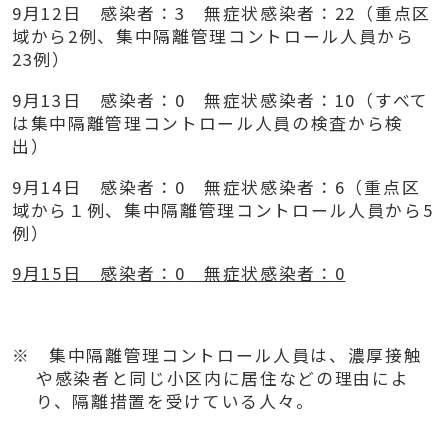
9
月
12
日 感染者：
3
無症状感染者：
22
（重点区
域から
2
例、集中隔離管理コントロール人員から
23
例）
9
月
13
日 感染者：
0
無症状感染者：
10
（すべて
は集中隔離管理コントロール人員の検査から検
出）
9
月
14
日 感染者：
0
無症状感染者：
6
（重点区
域から１例、集中隔離管理コントロール人員から
5
例）
9
月
15
日 感染者：
0
無症状感染者：
0
※
集中隔離管理コントロール人員は、濃厚接触
や感染者と同じ小区内に居住などの理由によ
り、隔離措置を受けている人々。