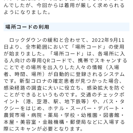
んでしたが、今回からは着用が厳しく求められる
ようになりました。
場所コードの利用
ロックダウンの緩和と合わせて、
2022
年
9
月
11
日より、全市範囲において「場所コード」の使用
が始まりました。「場所コード」は、各場所に入
る人向けの専用
QR
コードで、携帯でスキャンする
ことでその場所を出入りした人々の情報（入場
者、時間、場所）が自動的に登録されるシステム
です。新型コロナの確定患者が見つかった場合、
感染経路の調査に大いに役立ち、感染拡大を防ぐ
ことができるというものです。交通のチェックポ
イント（港、空港、駅、地下鉄等）や、バス・タ
クシーをはじめ、ホテル・スーパー・デパート・
農貿市場・病院・薬局・学校・幼稚園・図書館・
本屋・美容室・金融機構・郵便局などに入場する
際にスキャンが必要となります。