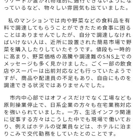
リケードが置かれ物理的に通行できないようにな
っているなど、物々しい雰囲気も出ていました。
私のマンションでは肉や野菜などの食料品を有
料で調達してもらうことができたため食事に困る
ことはありませんでしたが、自分で調達しなけれ
ばいけない人は、近所に設置された簡易市場で野
菜を購入したりしていたそうです。値段も一時的
に高まり、野菜価格の高騰や調達難の
SNS
上での
メッセージも多く見かけました。ごく一部の飲食
店やスーパーは出前対応なども行っていたようで
すが、商品や配達員の不足もあり、自由にものを
調達できる状況ではありませんでした。
市内中心部ではオフィスだけでなく工場なども
原則操業停止で、日系企業の方々も在宅業務対応
を強いられていました。一方、生活インフラ関連
に従事する方々はこうした中でも現場で働いてお
り、例えばホテルの従業員などは、ホテルに泊ま
りこみで交代勤務をしていたとのことです。