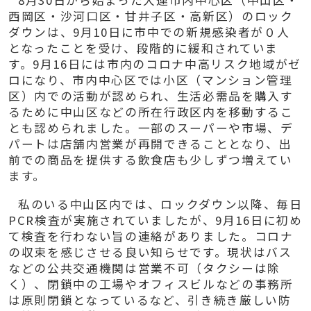
8
月
30
日から始まった大連市内中心区（中山区・
西岡区・沙河口区・甘井子区・高新区）のロック
ダウンは、
9
月
10
日に市中での新規感染者が０人
となったことを受け、段階的に緩和されていま
す。
9
月
16
日には市内のコロナ中高リスク地域がゼ
ロになり、市内中心区では小区（マンション管理
区）内での活動が認められ、生活必需品を購入す
るために中山区などの所在行政区内を移動するこ
とも認められました。一部のスーパーや市場、デ
パートは店舗内営業が再開できることとなり、出
前での商品を提供する飲食店も少しずつ増えてい
ます。
私のいる中山区内では、ロックダウン以降、毎日
PCR
検査が実施されていましたが、
9
月
16
日に初め
て検査を行わない旨の連絡がありました。コロナ
の収束を感じさせる良い知らせです。現状はバス
などの公共交通機関は営業不可（タクシーは除
く）、閉鎖中の工場やオフィスビルなどの事務所
は原則閉鎖となっているなど、引き続き厳しい防