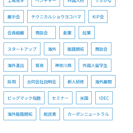
工場見学
ベンチャー
外国人材
サポかな
展示会
テクニカルショウヨコハマ
KIP会
会員組織
商談会
創業
起業
スタートアップ
海外
販路開拓
商談会
海外進出
貿易
神奈川県
外国人留学生
採用
合同会社説明会
新人研修
海外展開
ビッグマック指数
セミナー
米国
IDEC
海外販路開拓
脱炭素
カーボンニュートラル