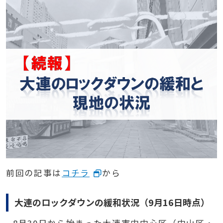
前回の記事は
コチラ
から
大連のロックダウンの緩和状況（
9
月
16
日時点）