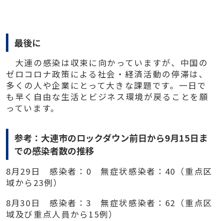
最後に
大連の感染は収束に向かっていますが、中国の
ゼロコロナ政策による社会・経済活動の停滞は、
多くの人や企業にとって大きな課題です。一日で
も早く自由な生活とビジネス環境が戻ることを願
っています。
参考：大連市のロックダウン前日から
9
月
15
日ま
での感染者数の推移
8
月
29
日 感染者：
0
無症状感染者：
40
（重点区
域から
23
例）
8
月
30
日 感染者：
3
無症状感染者：
62
（重点区
域及び重点人員から
15
例）