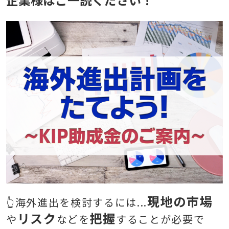
現地の市場
👆海外進出を検討するには...
リスク
把握
や
などを
することが必要で