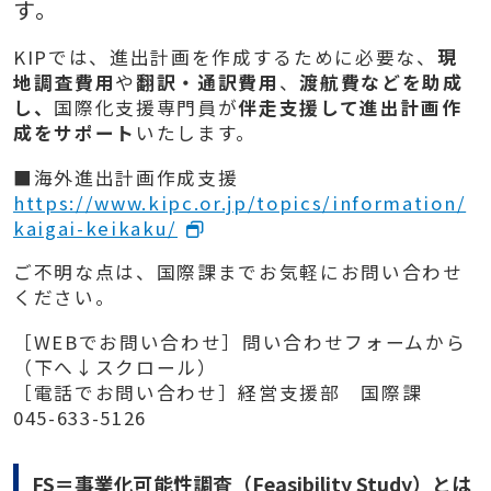
す。
KIPでは、進出計画を作成するために必要な、
現
地調査費用
や
翻訳・通訳費用
、
渡航費などを助成
し、
国際化支援専門員が
伴走支援して進出計画作
成をサポート
いたします。
■海外進出計画作成支援
https://www.kipc.or.jp/topics/information/
kaigai-keikaku/
ご不明な点は、国際課までお気軽にお問い合わせ
ください。
［WEBでお問い合わせ］問い合わせフォームから
（下へ↓スクロール）
［電話でお問い合わせ］経営支援部 国際課
045-633-5126
FS＝事業化可能性調査（Feasibility Study）とは