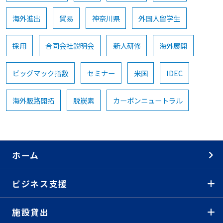
海外進出
貿易
神奈川県
外国人留学生
採用
合同会社説明会
新人研修
海外展開
ビッグマック指数
セミナー
米国
IDEC
海外販路開拓
脱炭素
カーボンニュートラル
ホーム
ビジネス支援
施設貸出