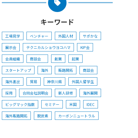
キーワード
工場見学
ベンチャー
外国人材
サポかな
展示会
テクニカルショウヨコハマ
KIP会
会員組織
商談会
創業
起業
スタートアップ
海外
販路開拓
商談会
海外進出
貿易
神奈川県
外国人留学生
採用
合同会社説明会
新人研修
海外展開
ビッグマック指数
セミナー
米国
IDEC
海外販路開拓
脱炭素
カーボンニュートラル