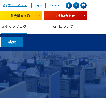
サイトマップ
English
Chinese
産業振興センター
facebook
X（旧 twitter）
youtube
貸会議室予約
お問い合わせ
スタッフブログ
KIPについて
検索