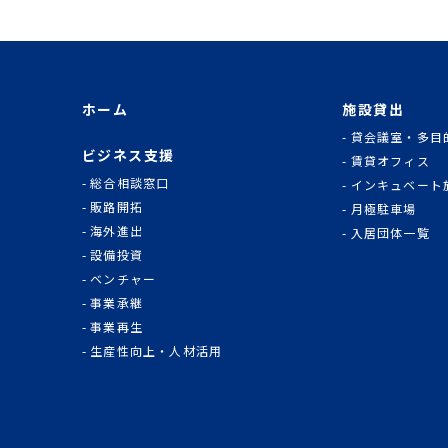
ホーム
施設貸出
貸会議室・多目
ビジネス支援
賃貸オフィス
総合相談窓口
インキュベート
販路開拓
月極駐車場
海外進出
入居団体一覧
設備投資
ベンチャー
事業承継
事業再生
生産性向上・人材活用