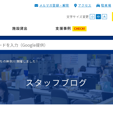
メルマガ登録・解除
アクセス
駐車場
KIP | 公益財団法人 神奈川
文字サイズ変更
小
中
大
施設貸出
支援事例
CHECK!
A私たちの神奈川 開催しました！
スタッフブログ