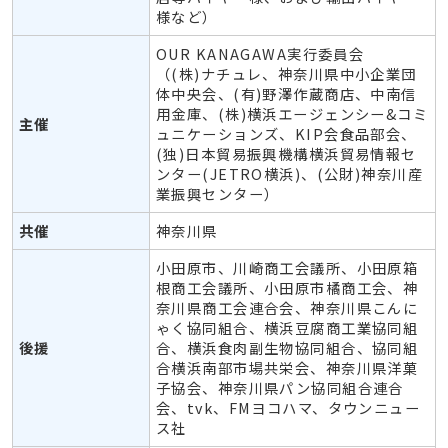
様など）
OUR KANAGAWA実行委員会
（(株)ナチュレ、神奈川県中小企業団
体中央会、(有)野澤作蔵商店、中南信
用金庫、(株)横浜エージェンシー&コミ
主催
ュニケーションズ、KIP会食品部会、
(独)日本貿易振興機構横浜貿易情報セ
ンター(JETRO横浜)、(公財)神奈川産
業振興センター）
共催
神奈川県
小田原市、川崎商工会議所、小田原箱
根商工会議所、小田原市橘商工会、神
奈川県商工会連合会、神奈川県こんに
ゃく協同組合、横浜豆腐商工業協同組
後援
合、横浜食肉副生物協同組合、協同組
合横浜南部市場共栄会、神奈川県洋菓
子協会、神奈川県パン協同組合連合
会、tvk、FMヨコハマ、タウンニュー
ス社