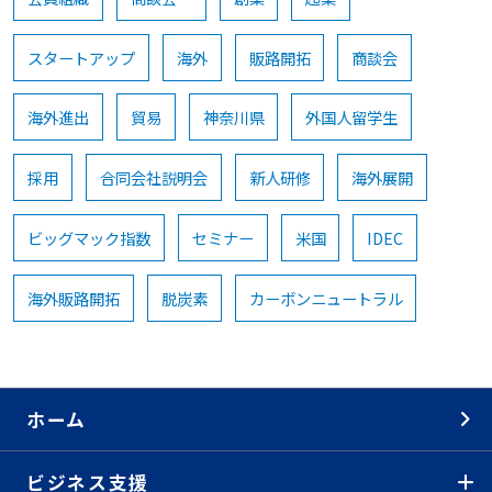
スタートアップ
海外
販路開拓
商談会
海外進出
貿易
神奈川県
外国人留学生
採用
合同会社説明会
新人研修
海外展開
ビッグマック指数
セミナー
米国
IDEC
海外販路開拓
脱炭素
カーボンニュートラル
ホーム
ビジネス支援