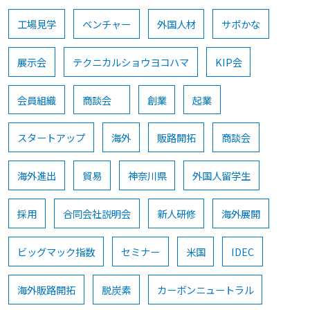
工場見学
ベンチャー
外国人材
サポかな
展示会
テクニカルショウヨコハマ
KIP会
会員組織
商談会
創業
起業
スタートアップ
海外
販路開拓
商談会
海外進出
貿易
神奈川県
外国人留学生
採用
合同会社説明会
新人研修
海外展開
ビッグマック指数
セミナー
米国
IDEC
海外販路開拓
脱炭素
カーボンニュートラル