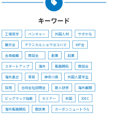
キーワード
工場見学
ベンチャー
外国人材
サポかな
展示会
テクニカルショウヨコハマ
KIP会
会員組織
商談会
創業
起業
スタートアップ
海外
販路開拓
商談会
海外進出
貿易
神奈川県
外国人留学生
採用
合同会社説明会
新人研修
海外展開
ビッグマック指数
セミナー
米国
IDEC
海外販路開拓
脱炭素
カーボンニュートラル