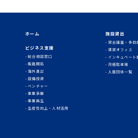
ホーム
施設貸出
貸会議室・多目
ビジネス支援
賃貸オフィス
総合相談窓口
インキュベート
販路開拓
月極駐車場
海外進出
入居団体一覧
設備投資
ベンチャー
事業承継
事業再生
生産性向上・人材活用