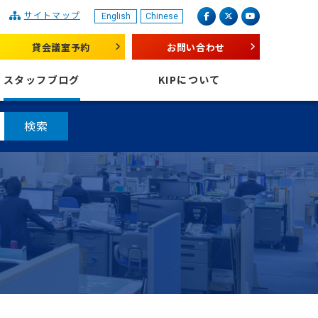
サイトマップ
English
Chinese
産業振興センター
facebook
X（旧 twitter）
youtube
貸会議室予約
お問い合わせ
スタッフブログ
KIPについて
検索