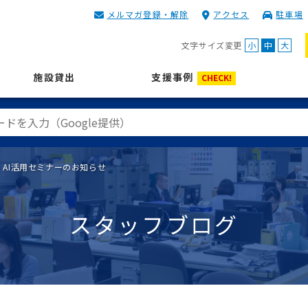
メルマガ登録・解除
アクセス
駐車場
KIP | 公益財団法人 神奈川
文字サイズ変更
小
中
大
施設貸出
支援事例
CHECK!
AI活用セミナーのお知らせ
スタッフブログ