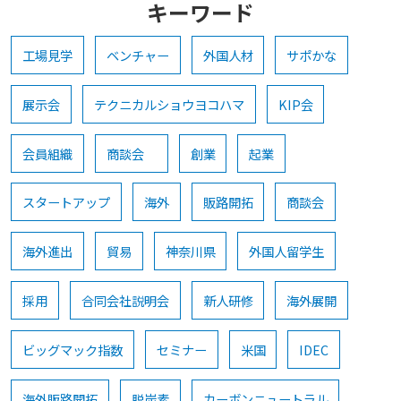
キーワード
工場見学
ベンチャー
外国人材
サポかな
展示会
テクニカルショウヨコハマ
KIP会
会員組織
商談会
創業
起業
スタートアップ
海外
販路開拓
商談会
海外進出
貿易
神奈川県
外国人留学生
採用
合同会社説明会
新人研修
海外展開
ビッグマック指数
セミナー
米国
IDEC
海外販路開拓
脱炭素
カーボンニュートラル