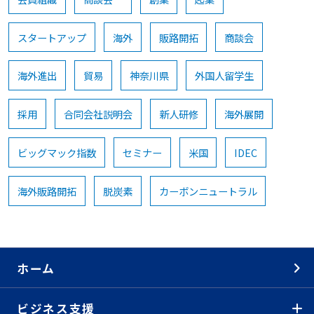
スタートアップ
海外
販路開拓
商談会
海外進出
貿易
神奈川県
外国人留学生
採用
合同会社説明会
新人研修
海外展開
ビッグマック指数
セミナー
米国
IDEC
海外販路開拓
脱炭素
カーボンニュートラル
ホーム
ビジネス支援