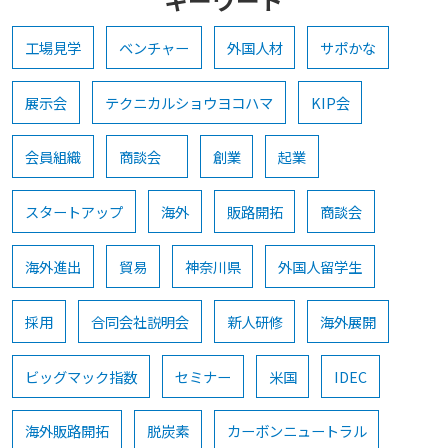
工場見学
ベンチャー
外国人材
サポかな
展示会
テクニカルショウヨコハマ
KIP会
会員組織
商談会
創業
起業
スタートアップ
海外
販路開拓
商談会
海外進出
貿易
神奈川県
外国人留学生
採用
合同会社説明会
新人研修
海外展開
ビッグマック指数
セミナー
米国
IDEC
海外販路開拓
脱炭素
カーボンニュートラル