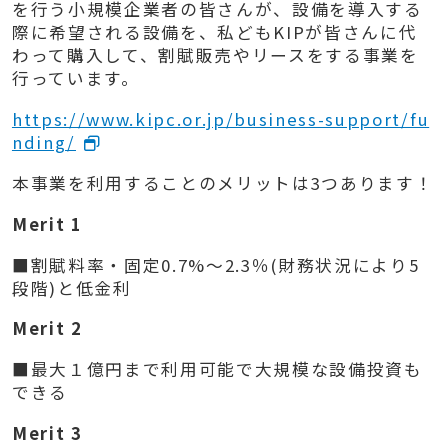
を行う小規模企業者の皆さんが、設備を導入する
際に希望される設備を、私ども
KIP
が皆さんに代
わって購入して、割賦販売やリースをする事業を
行っています。
https://www.kipc.or.jp/business-support/fu
nding/
本事業を利用することのメリットは
3
つあります！
Merit 1
■割賦料率・固定
0.7%
～
2.3
％
(
財務状況により
5
段階
)
と低金利
Merit 2
■
最大１億円まで利用可能で大規模な設備投資も
できる
Merit 3