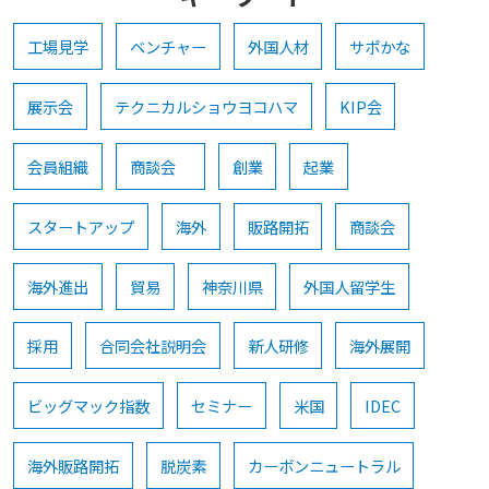
工場見学
ベンチャー
外国人材
サポかな
展示会
テクニカルショウヨコハマ
KIP会
会員組織
商談会
創業
起業
スタートアップ
海外
販路開拓
商談会
海外進出
貿易
神奈川県
外国人留学生
採用
合同会社説明会
新人研修
海外展開
ビッグマック指数
セミナー
米国
IDEC
海外販路開拓
脱炭素
カーボンニュートラル