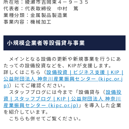
所在地：綾瀬市吉岡東４－９－３５
代表者：代表取締役 中村 篤
業種分類：金属製品製造業
事業内容：機械加工
小規模企業者等設備貸与事業
メインとなる設備の更新や新規事業を行うにあ
たっての設備投資などを、KIPが支援します。
詳しくはこちら
（
設備投資 | ビジネス支援 | KIP |
公益財団法人 神奈川産業振興センター (kipc.or.j
p)
）
にてご確認ください。
スタッフブログには今まで「設備貸与
（
設備投
資 | スタッフブログ | KIP | 公益財団法人 神奈川
産業振興センター (kipc.or.jp)
」を導入した企業
を紹介しています。
こちらも併せてご覧ください。