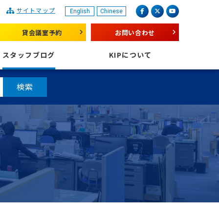
サイトマップ
English
Chinese
産業振興センター
facebook
X（旧 twitter）
youtube
貸会議室予約
お問い合わせ
スタッフブログ
KIPについて
検索