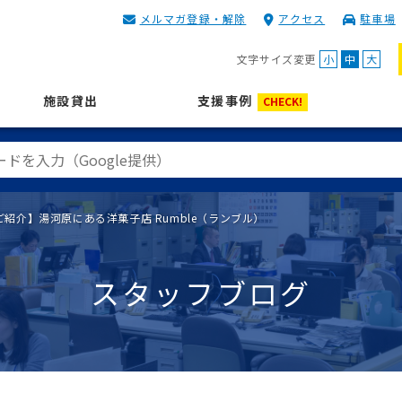
メルマガ登録・解除
アクセス
駐車場
KIP | 公益財団法人 神奈川
文字サイズ変更
小
中
大
施設貸出
支援事例
CHECK!
紹介】湯河原にある洋菓子店 Rumble（ランブル）
スタッフブログ