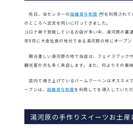
先日、当センターの
設備貸与制度
を利用されて
のところへ近況を伺いに行ってきました。
コロナ禍で苦戦しているお店が多い中、湯河原の裏通
年9月に大金社長の地元である湯河原の地にオープンし
競合激しい湯河原の地で当店は、フェイスブックや
観光客の方も多く来店します。また、何よりその美
店内で焼き上げているバームクーヘンはオススメで
ーブンは、
設備貸与制度
を利用してを導入していた
湯河原の手作りスイーツお土産