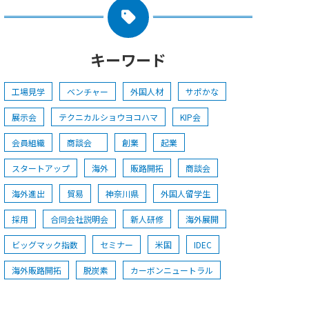
キーワード
工場見学
ベンチャー
外国人材
サポかな
展示会
テクニカルショウヨコハマ
KIP会
会員組織
商談会
創業
起業
スタートアップ
海外
販路開拓
商談会
海外進出
貿易
神奈川県
外国人留学生
採用
合同会社説明会
新人研修
海外展開
ビッグマック指数
セミナー
米国
IDEC
海外販路開拓
脱炭素
カーボンニュートラル