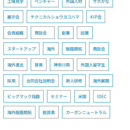
工場見学
ベンチャー
外国人材
サポかな
展示会
テクニカルショウヨコハマ
KIP会
会員組織
商談会
創業
起業
スタートアップ
海外
販路開拓
商談会
海外進出
貿易
神奈川県
外国人留学生
採用
合同会社説明会
新人研修
海外展開
ビッグマック指数
セミナー
米国
IDEC
海外販路開拓
脱炭素
カーボンニュートラル