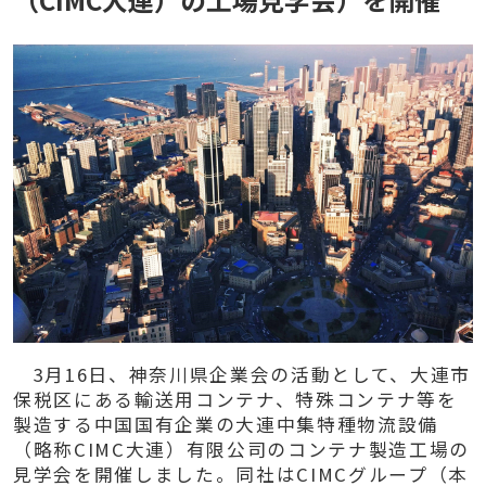
3
月
16
日、神奈川県企業会の活動として、大連市
保税区にある輸送用コンテナ、特殊コンテナ等を
製造する中国国有企業の大連中集特種物流設備
（略称
CIMC
大連）有限公司のコンテナ製造工場の
見学会を開催しました。同社は
CIMC
グループ（本