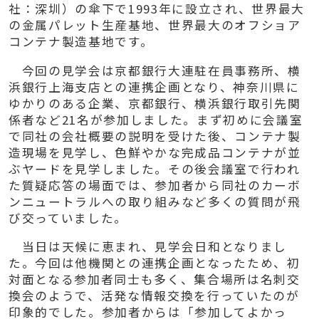
社：深圳）の傘下で
1993
年に設立され、世界最大
の金属パレット生産基地、世界最大のオフショア
コンテナ製造基地です。
今回の見学会は京都銀行大連駐在員事務所、横
浜銀行上海支店との連携企画となり、神奈川県に
ゆかりのある企業、京都銀行、横浜銀行取引先関
係者など
21
名が参加しました。まず初めに会議室
で同社の会社概要の説明を受けた後、コンテナ製
造現場を見学し、色鮮やかな完成品コンテナが並
ぶヤードを見学しました。その後会議室で行われ
た質疑応答の場面では、参加者から同社のカーボ
ンニュートラルへの取り組みなど多くの質問が飛
び交っていました。
当日は天候に恵まれ、見学会日和となりまし
た。今回は他機関との連携企画となったため、初
対面となる参加者同士も多く、集合場所は名刺交
換会のようで、活発な情報交換を行っていたのが
印象的でした。参加者からは「参加してよかっ