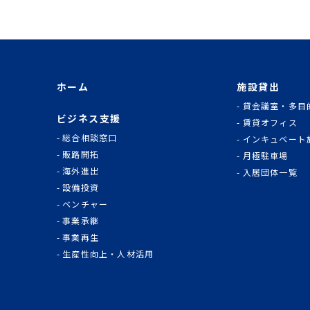
ホーム
施設貸出
貸会議室・多目
ビジネス支援
賃貸オフィス
総合相談窓口
インキュベート
販路開拓
月極駐車場
海外進出
入居団体一覧
設備投資
ベンチャー
事業承継
事業再生
生産性向上・人材活用