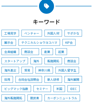
キーワード
工場見学
ベンチャー
外国人材
サポかな
展示会
テクニカルショウヨコハマ
KIP会
会員組織
商談会
創業
起業
スタートアップ
海外
販路開拓
商談会
海外進出
貿易
神奈川県
外国人留学生
採用
合同会社説明会
新人研修
海外展開
ビッグマック指数
セミナー
米国
IDEC
海外販路開拓
脱炭素
カーボンニュートラル