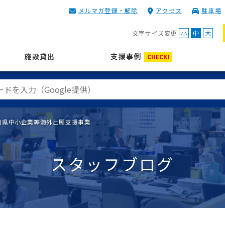
メルマガ登録・解除
アクセス
駐車場
KIP | 公益財団法人 神奈川
文字サイズ変更
小
中
大
施設貸出
支援事例
CHECK!
川県中小企業等海外出願支援事業
スタッフブログ