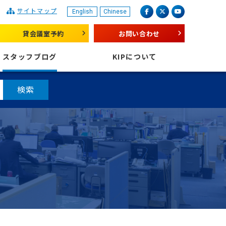
サイトマップ
English
Chinese
産業振興センター
facebook
X（旧 twitter）
youtube
貸会議室予約
お問い合わせ
スタッフブログ
KIPについて
検索