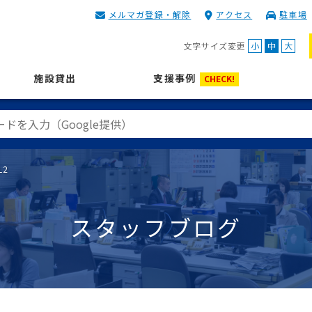
メルマガ登録・解除
アクセス
駐車場
KIP | 公益財団法人 神奈川
文字サイズ変更
小
中
大
施設貸出
支援事例
CHECK!
L2
スタッフブログ