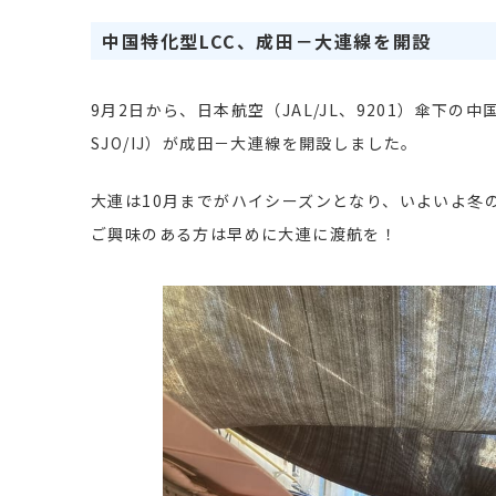
中国特化型LCC、成田－大連線を開設
9月2日から、日本航空（JAL/JL、9201）傘下
SJO/IJ）が成田－大連線を開設しました。
大連は10月までがハイシーズンとなり、いよいよ冬
ご興味のある方は早めに大連に渡航を！