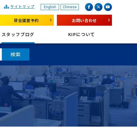
サイトマップ
English
Chinese
産業振興センター
facebook
X（旧 twitter）
youtube
貸会議室予約
お問い合わせ
スタッフブログ
KIPについて
検索