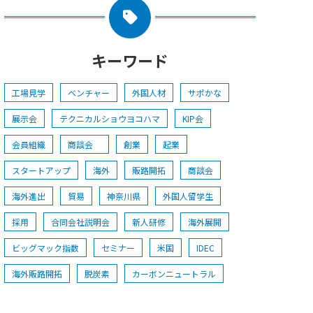
キーワード
工場見学
ベンチャー
外国人材
サポかな
展示会
テクニカルショウヨコハマ
KIP会
会員組織
商談会
創業
起業
スタートアップ
海外
販路開拓
商談会
海外進出
貿易
神奈川県
外国人留学生
採用
合同会社説明会
新人研修
海外展開
ビッグマック指数
セミナー
米国
IDEC
海外販路開拓
脱炭素
カーボンニュートラル