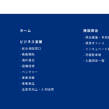
ホーム
施設貸出
貸会議室・多目
ビジネス支援
賃貸オフィス
総合相談窓口
インキュベート
販路開拓
月極駐車場
海外進出
入居団体一覧
設備投資
ベンチャー
事業承継
事業再生
生産性向上・人材活用