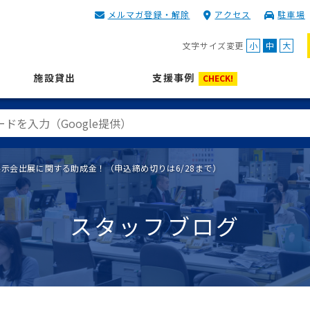
メルマガ登録・解除
アクセス
駐車場
KIP | 公益財団法人 神奈川
文字サイズ変更
小
中
大
施設貸出
支援事例
CHECK!
外展示会出展に関する助成金！（申込締め切りは6/28まで）
スタッフブログ