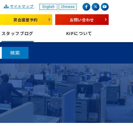
サイトマップ
English
Chinese
産業振興センター
facebook
X（旧 twitter）
youtube
貸会議室予約
お問い合わせ
スタッフブログ
KIPについて
検索