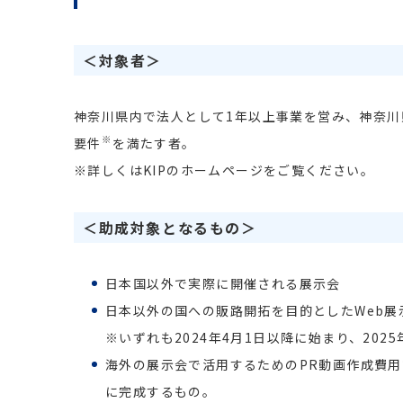
＜対象者＞
神奈川県内で法人として1年以上事業を営み、神奈
※
要件
を満たす者。
※詳しくはKIPのホームページをご覧ください。
＜助成対象となるもの＞
日本国以外で実際に開催される展示会
日本以外の国への販路開拓を目的としたWeb展
※いずれも2024年4月1日以降に始まり、202
海外の展示会で活用するためのPR動画作成費用で、
に完成するもの。