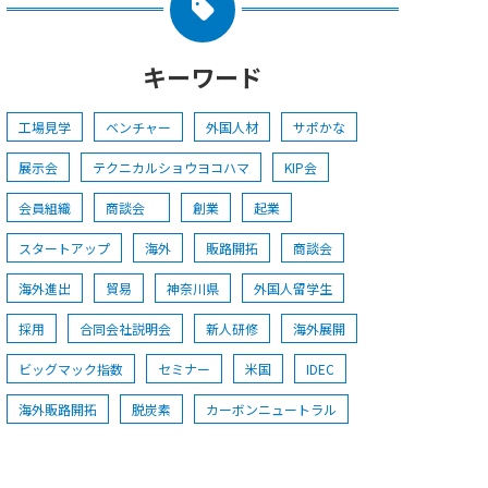
キーワード
工場見学
ベンチャー
外国人材
サポかな
展示会
テクニカルショウヨコハマ
KIP会
会員組織
商談会
創業
起業
スタートアップ
海外
販路開拓
商談会
海外進出
貿易
神奈川県
外国人留学生
採用
合同会社説明会
新人研修
海外展開
ビッグマック指数
セミナー
米国
IDEC
海外販路開拓
脱炭素
カーボンニュートラル