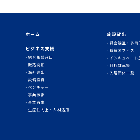
ホーム
施設貸出
貸会議室・多目
ビジネス支援
賃貸オフィス
総合相談窓口
インキュベート
販路開拓
月極駐車場
海外進出
入居団体一覧
設備投資
ベンチャー
事業承継
事業再生
生産性向上・人材活用