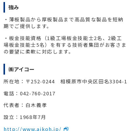
強み
・薄板製品から厚板製品まで高品質な製品を短納
期でご提供します。
・板金技能資格（
1
級工場板金技能士
2
名、
2
級工
場板金技能士
5
名）を有する技術者集団がお客さま
の要望に柔軟に対応します。
㈱アイコー
所在地：〒
252-0244
相模原市中央区田名
3304-1
電話：
042-760-2017
代表者：白木義孝
設立：
1968
年
7
月
http://www.aikoh.jp/