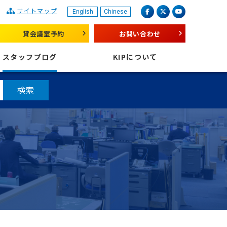
サイトマップ
English
Chinese
産業振興センター
facebook
X（旧 twitter）
youtube
貸会議室予約
お問い合わせ
スタッフブログ
KIPについて
検索