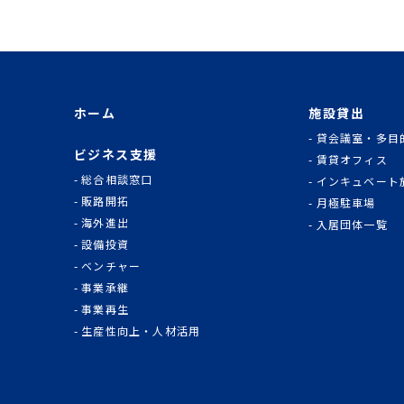
ホーム
施設貸出
貸会議室・多目
ビジネス支援
賃貸オフィス
総合相談窓口
インキュベート
販路開拓
月極駐車場
海外進出
入居団体一覧
設備投資
ベンチャー
事業承継
事業再生
生産性向上・人材活用