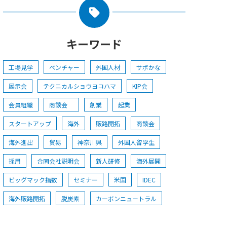
キーワード
工場見学
ベンチャー
外国人材
サポかな
展示会
テクニカルショウヨコハマ
KIP会
会員組織
商談会
創業
起業
スタートアップ
海外
販路開拓
商談会
海外進出
貿易
神奈川県
外国人留学生
採用
合同会社説明会
新人研修
海外展開
ビッグマック指数
セミナー
米国
IDEC
海外販路開拓
脱炭素
カーボンニュートラル