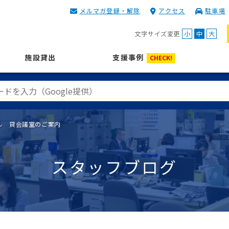
メルマガ登録・解除
アクセス
駐車場
KIP | 公益財団法人 神奈川
文字サイズ変更
小
中
大
施設貸出
支援事例
CHECK!
ル 貸会議室のご案内
スタッフブログ