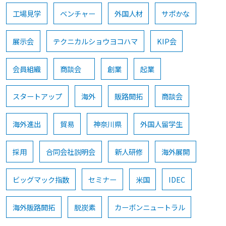
工場見学
ベンチャー
外国人材
サポかな
展示会
テクニカルショウヨコハマ
KIP会
会員組織
商談会
創業
起業
スタートアップ
海外
販路開拓
商談会
海外進出
貿易
神奈川県
外国人留学生
採用
合同会社説明会
新人研修
海外展開
ビッグマック指数
セミナー
米国
IDEC
海外販路開拓
脱炭素
カーボンニュートラル