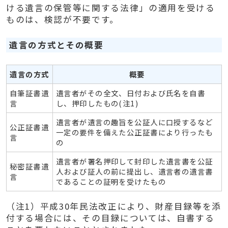
ける遺言の保管等に関する法律」の適用を受ける
ものは、検認が不要です。
遺言の方式とその概要
遺言の方式
概要
自筆証書遺
遺言者がその全文、日付および氏名を自書
言
し、押印したもの(注1)
遺言者が遺言の趣旨を公証人に口授するなど
公正証書遺
一定の要件を備えた公正証書により行ったも
言
の
遺言者が署名押印して封印した遺言書を公証
秘密証書遺
人および証人の前に提出し、遺言者の遺言書
言
であることの証明を受けたもの
（注1）平成30年民法改正により、財産目録等を添
付する場合には、その目録については、自書する