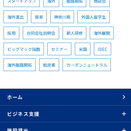
スタートアップ
海外
販路開拓
商談会
海外進出
貿易
神奈川県
外国人留学生
採用
合同会社説明会
新人研修
海外展開
ビッグマック指数
セミナー
米国
IDEC
海外販路開拓
脱炭素
カーボンニュートラル
ホーム
ビジネス支援
施設貸出