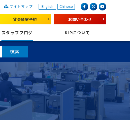
サイトマップ
English
Chinese
産業振興センター
facebook
X（旧 twitter）
youtube
貸会議室予約
お問い合わせ
スタッフブログ
KIPについて
検索