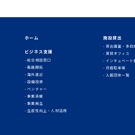
ホーム
施設貸出
貸会議室・多目
ビジネス支援
賃貸オフィス
総合相談窓口
インキュベート
販路開拓
月極駐車場
海外進出
入居団体一覧
設備投資
ベンチャー
事業承継
事業再生
生産性向上・人材活用