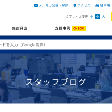
メルマガ登録・解除
アクセス
駐車場
KIP | 公益財団法人 神奈川
文字サイズ変更
小
中
大
施設貸出
支援事例
CHECK!
スタッフブログ