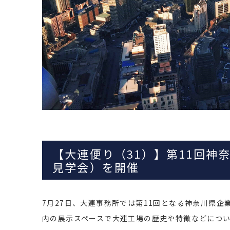
【大連便り（31）】第
11
回神
見学会）を開催
7月27日、大連事務所では第11回となる神奈川県
内の展示スペースで大連工場の歴史や特徴などにつ