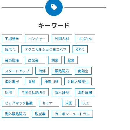
キーワード
工場見学
ベンチャー
外国人材
サポかな
展示会
テクニカルショウヨコハマ
KIP会
会員組織
商談会
創業
起業
スタートアップ
海外
販路開拓
商談会
海外進出
貿易
神奈川県
外国人留学生
採用
合同会社説明会
新人研修
海外展開
ビッグマック指数
セミナー
米国
IDEC
海外販路開拓
脱炭素
カーボンニュートラル