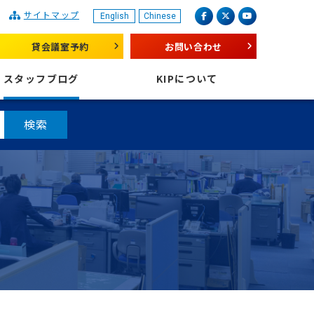
サイトマップ
English
Chinese
産業振興センター
facebook
X（旧 twitter）
youtube
貸会議室予約
お問い合わせ
スタッフブログ
KIPについて
検索