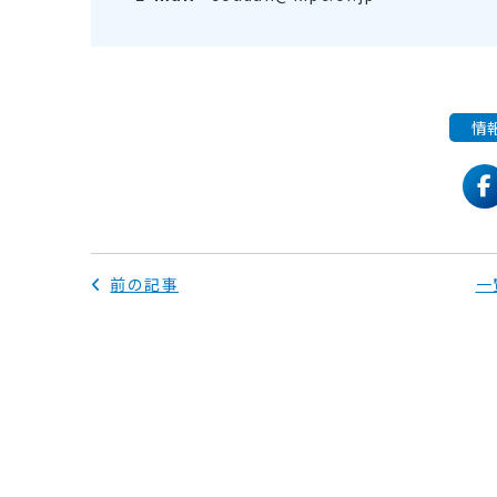
情
f
前の記事
一