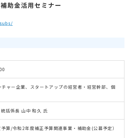
る補助金活用セミナー
/subs/
00
ンチャー企業、スタートアップの経営者・経営幹部、個
統括係長 山中 和久 氏
度予算/令和2年度補正予算関連事業・補助金(公募予定）