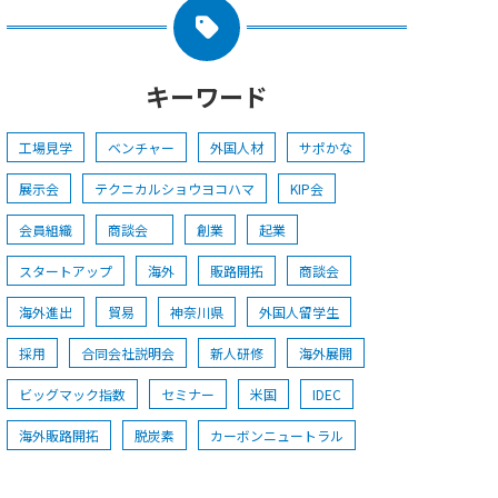
キーワード
工場見学
ベンチャー
外国人材
サポかな
展示会
テクニカルショウヨコハマ
KIP会
会員組織
商談会
創業
起業
スタートアップ
海外
販路開拓
商談会
海外進出
貿易
神奈川県
外国人留学生
採用
合同会社説明会
新人研修
海外展開
ビッグマック指数
セミナー
米国
IDEC
海外販路開拓
脱炭素
カーボンニュートラル