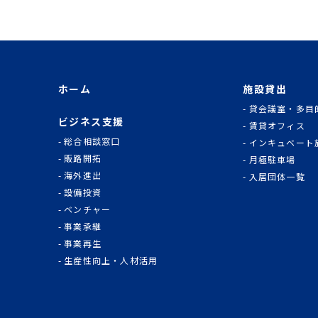
ホーム
施設貸出
貸会議室・多目
ビジネス支援
賃貸オフィス
総合相談窓口
インキュベート
販路開拓
月極駐車場
海外進出
入居団体一覧
設備投資
ベンチャー
事業承継
事業再生
生産性向上・人材活用