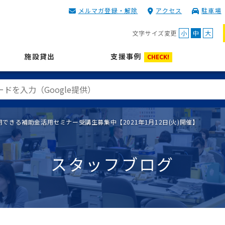
メルマガ登録・解除
アクセス
駐車場
KIP | 公益財団法人 神奈川
文字サイズ変更
小
中
大
施設貸出
支援事例
CHECK!
できる補助金活用セミナー受講生募集中【2021年1月12日(火)開催】
スタッフブログ