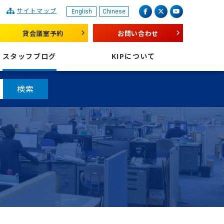
サイトマップ
English
Chinese
産業振興センター
facebook
X（旧 twitter）
youtube
貸会議室予約
お問い合わせ
スタッフブログ
KIPについて
検索