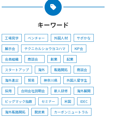
キーワード
工場見学
ベンチャー
外国人材
サポかな
展示会
テクニカルショウヨコハマ
KIP会
会員組織
商談会
創業
起業
スタートアップ
海外
販路開拓
商談会
海外進出
貿易
神奈川県
外国人留学生
採用
合同会社説明会
新人研修
海外展開
ビッグマック指数
セミナー
米国
IDEC
海外販路開拓
脱炭素
カーボンニュートラル