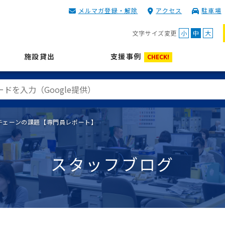
メルマガ登録・解除
アクセス
駐車場
KIP | 公益財団法人 神奈川
文字サイズ変更
小
中
大
施設貸出
支援事例
CHECK!
チェーンの課題【専門員レポート】
スタッフブログ