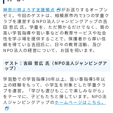
神奈川県よろず支援拠点
がお送りするオープン
ゼミ。今回のゲストは、相模原市内で3つの学童ク
ラブを運営する
NPO法人ジャンピングアップの吉
田 哲広 氏。
学童を、ただ預かるだけでなく、質の
高い学習指導や習い事などの教育サービスや社会
性を学ぶ場を提供することで、保護者から厚い信
頼を得ている吉田氏に、日々の教育活動、及び
NPO法人の経営について、お話を伺います。
ゲスト：吉田
哲広 氏（NPO法人ジャンピングア
ップ
）
学習塾での学習指導30年以上、習い事指導5年以
上の経験をもって、
小学生を対象とした学童クラ
ブを運営。「学びも遊びもここで楽しみながら」
をテーマに、子どもたちと接しています。
NPO法
人ジャンピングアップの
ホームページはこちら。