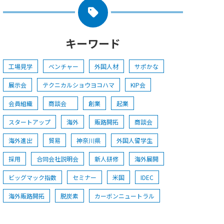
キーワード
工場見学
ベンチャー
外国人材
サポかな
展示会
テクニカルショウヨコハマ
KIP会
会員組織
商談会
創業
起業
スタートアップ
海外
販路開拓
商談会
海外進出
貿易
神奈川県
外国人留学生
採用
合同会社説明会
新人研修
海外展開
ビッグマック指数
セミナー
米国
IDEC
海外販路開拓
脱炭素
カーボンニュートラル