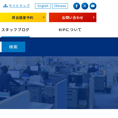
サイトマップ
English
Chinese
産業振興センター
facebook
X（旧 twitter）
youtube
貸会議室予約
お問い合わせ
スタッフブログ
KIPについて
検索