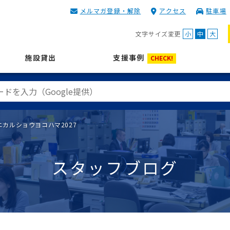
メルマガ登録・解除
アクセス
駐車場
KIP | 公益財団法人 神奈川
文字サイズ変更
小
中
大
施設貸出
支援事例
CHECK!
カルショウヨコハマ2027
スタッフブログ