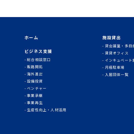
ホーム
施設貸出
貸会議室・多目
ビジネス支援
賃貸オフィス
総合相談窓口
インキュベート
販路開拓
月極駐車場
海外進出
入居団体一覧
設備投資
ベンチャー
事業承継
事業再生
生産性向上・人材活用