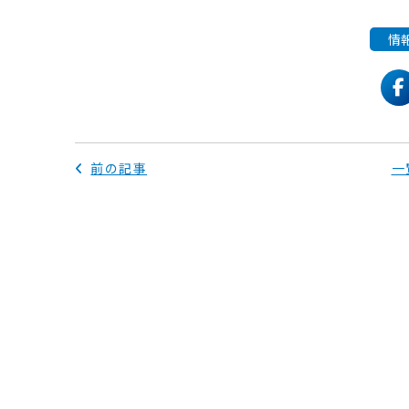
情
f
前の記事
一