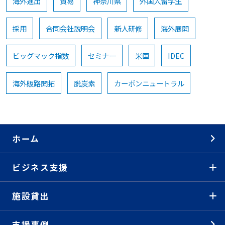
海外進出
貿易
神奈川県
外国人留学生
採用
合同会社説明会
新人研修
海外展開
ビッグマック指数
セミナー
米国
IDEC
海外販路開拓
脱炭素
カーボンニュートラル
ホーム
ビジネス支援
施設貸出
支援事例