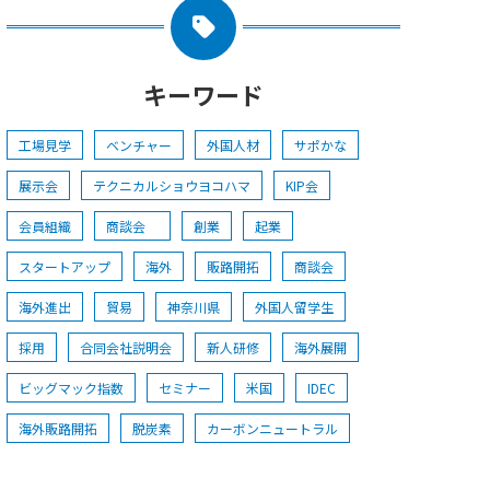
キーワード
工場見学
ベンチャー
外国人材
サポかな
展示会
テクニカルショウヨコハマ
KIP会
会員組織
商談会
創業
起業
スタートアップ
海外
販路開拓
商談会
海外進出
貿易
神奈川県
外国人留学生
採用
合同会社説明会
新人研修
海外展開
ビッグマック指数
セミナー
米国
IDEC
海外販路開拓
脱炭素
カーボンニュートラル