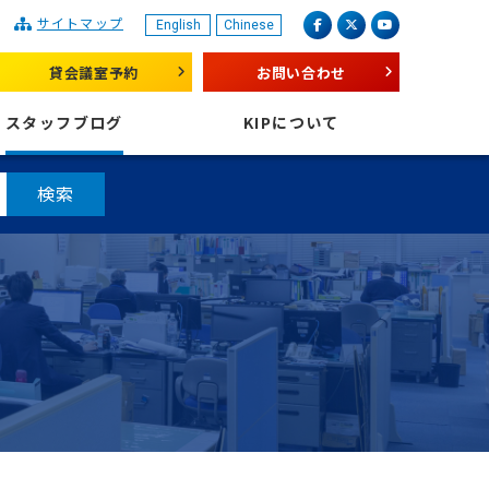
サイトマップ
English
Chinese
産業振興センター
facebook
X（旧 twitter）
youtube
貸会議室予約
お問い合わせ
スタッフブログ
KIPについて
検索