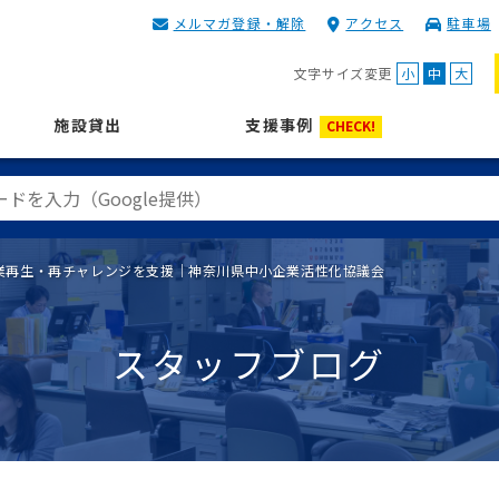
メルマガ登録・解除
アクセス
駐車場
KIP | 公益財団法人 神奈川
文字サイズ変更
小
中
大
施設貸出
支援事例
CHECK!
業再生・再チャレンジを支援｜神奈川県中小企業活性化協議会
スタッフブログ