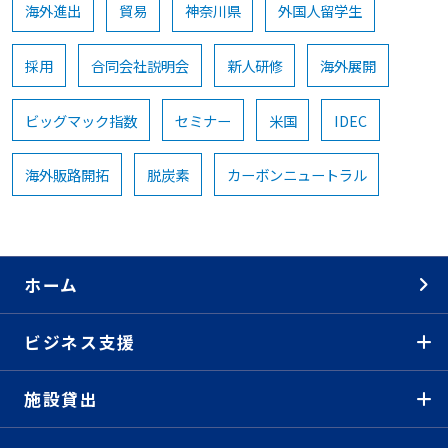
海外進出
貿易
神奈川県
外国人留学生
採用
合同会社説明会
新人研修
海外展開
ビッグマック指数
セミナー
米国
IDEC
海外販路開拓
脱炭素
カーボンニュートラル
ホーム
ビジネス支援
施設貸出