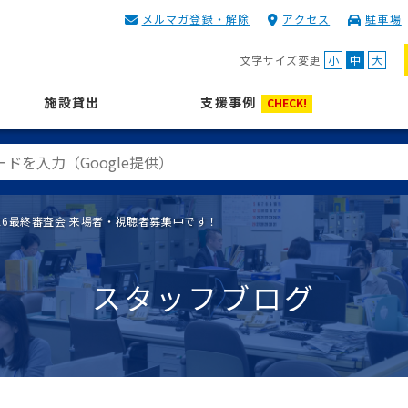
メルマガ登録・解除
アクセス
駐車場
KIP | 公益財団法人 神奈川
文字サイズ変更
小
中
大
施設貸出
支援事例
CHECK!
26最終審査会 来場者・視聴者募集中です！
スタッフブログ