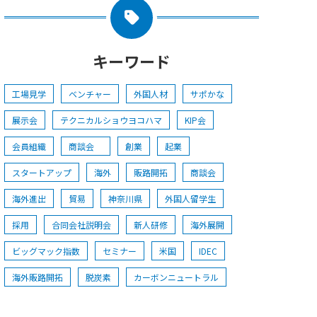
キーワード
工場見学
ベンチャー
外国人材
サポかな
展示会
テクニカルショウヨコハマ
KIP会
会員組織
商談会
創業
起業
スタートアップ
海外
販路開拓
商談会
海外進出
貿易
神奈川県
外国人留学生
採用
合同会社説明会
新人研修
海外展開
ビッグマック指数
セミナー
米国
IDEC
海外販路開拓
脱炭素
カーボンニュートラル