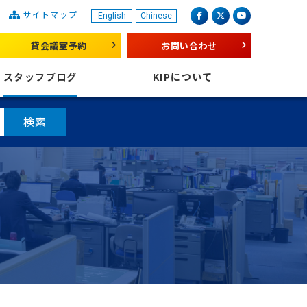
サイトマップ
English
Chinese
産業振興センター
facebook
X（旧 twitter）
youtube
貸会議室予約
お問い合わせ
スタッフブログ
KIPについて
検索