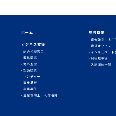
ホーム
施設貸出
貸会議室・多目
ビジネス支援
賃貸オフィス
総合相談窓口
インキュベート
販路開拓
月極駐車場
海外進出
入居団体一覧
設備投資
ベンチャー
事業承継
事業再生
生産性向上・人材活用