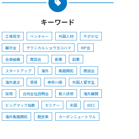
キーワード
工場見学
ベンチャー
外国人材
サポかな
展示会
テクニカルショウヨコハマ
KIP会
会員組織
商談会
創業
起業
スタートアップ
海外
販路開拓
商談会
海外進出
貿易
神奈川県
外国人留学生
採用
合同会社説明会
新人研修
海外展開
ビッグマック指数
セミナー
米国
IDEC
海外販路開拓
脱炭素
カーボンニュートラル