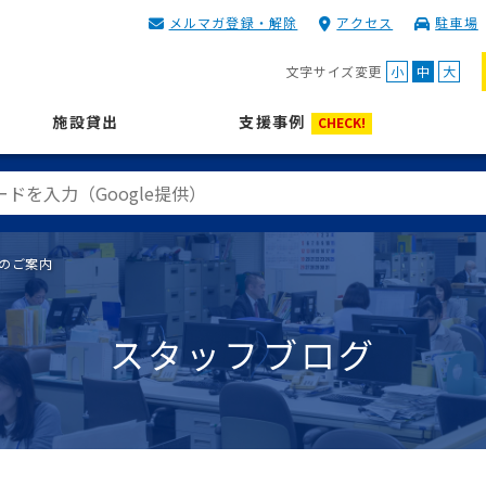
メルマガ登録・解除
アクセス
駐車場
KIP | 公益財団法人 神奈川
文字サイズ変更
小
中
大
施設貸出
支援事例
CHECK!
」のご案内
スタッフブログ