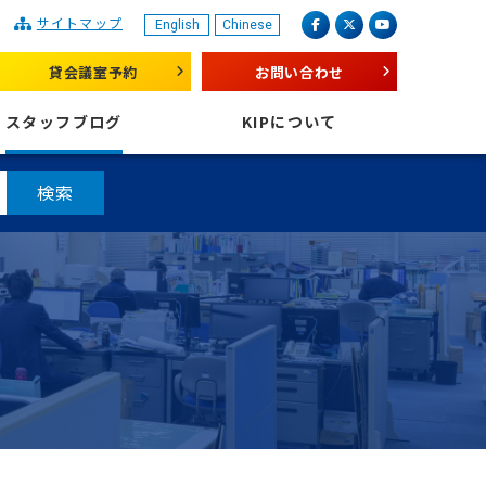
サイトマップ
English
Chinese
産業振興センター
facebook
X（旧 twitter）
youtube
貸会議室予約
お問い合わせ
スタッフブログ
KIPについて
検索