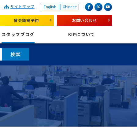
サイトマップ
English
Chinese
産業振興センター
facebook
X（旧 twitter）
youtube
貸会議室予約
お問い合わせ
スタッフブログ
KIPについて
検索