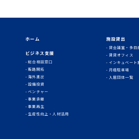
ホーム
施設貸出
貸会議室・多目
ビジネス支援
賃貸オフィス
総合相談窓口
インキュベート
販路開拓
月極駐車場
海外進出
入居団体一覧
設備投資
ベンチャー
事業承継
事業再生
生産性向上・人材活用