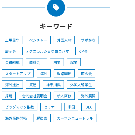
キーワード
工場見学
ベンチャー
外国人材
サポかな
展示会
テクニカルショウヨコハマ
KIP会
会員組織
商談会
創業
起業
スタートアップ
海外
販路開拓
商談会
海外進出
貿易
神奈川県
外国人留学生
採用
合同会社説明会
新人研修
海外展開
ビッグマック指数
セミナー
米国
IDEC
海外販路開拓
脱炭素
カーボンニュートラル