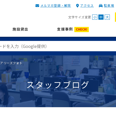
メルマガ登録・解除
アクセス
駐車場
KIP | 公益財団法人 神奈川
文字サイズ変更
小
中
大
施設貸出
支援事例
CHECK!
社アリーズフォト
スタッフブログ