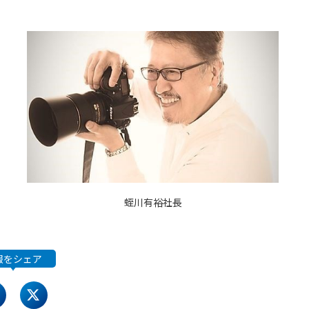
蛭川有裕社長
報をシェア